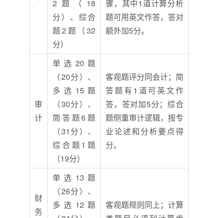
2题（18
骤，其中1道计算分析
分）、综合
题可用英文作答，答对
题2题（32
额外加5分。
分）
单选20题
（20分）、
客观题评分同会计；简
多选15题
答题有1道可英文作
审
（30分）、
答，答对加5分；综合
计
简答题6题
题侧重审计逻辑，按专
（31分）、
业论述和分析要点得
综合题1题
分。
（19分）
单选13题
（26分）、
财
多选12题
客观题规则同上；计算
务