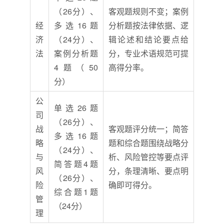
（26分）、
客观题规则不变；案例
经
多选16题
分析题按法律依据、逻
济
（24分）、
辑论述和结论要点给
法
案例分析题
分，专业术语规范可提
4题（50
高得分率。
分）
公
单选26题
司
（26分）、
战
客观题评分统一；简答
多选16题
略
题和综合题围绕战略分
（24分）、
与
析、风险管控等要点评
简答题4题
风
分，条理清晰、要点明
（26分）、
险
确即可得分。
综合题1题
管
（24分）
理