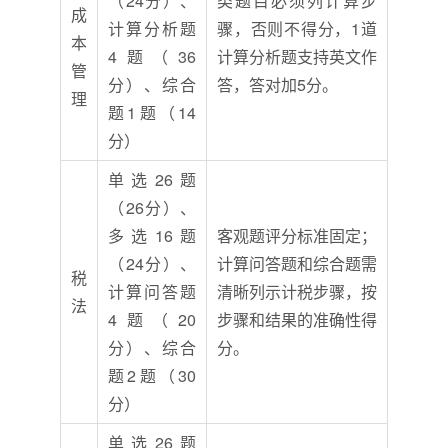
（24分）、
类题目必须列计算步
成
计算分析题
骤，否则不得分，1道
本
4题（36
计算分析题支持英文作
管
分）、综合
答，答对加5分。
理
题1题（14
分）
单选26题
（26分）、
多选16题
客观题评分标准固定；
（24分）、
计算问答题和综合题需
税
计算问答题
清晰列示计税步骤，按
法
4题（20
步骤和结果的准确性得
分）、综合
分。
题2题（30
分）
单选26题