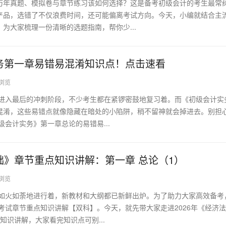
历年真题、模拟卷与章节练习该如何选择？这是备考初级会计的考生最常
产品，选错了不仅浪费时间，还可能偏离考试方向。今天，小编就结合主
为大家梳理一份清晰的选题指南，帮你少...
实务第一章易错易混淆知识点！点击速看
0浏览
已进入最后的冲刺阶段，不少考生都在紧锣密鼓地复习着。而《初级会计实
混淆，这些易错点就像隐藏在暗处的小陷阱，稍不留神就会掉进去。别担
级会计实务》第一章总论的易错易...
基础》章节重点知识讲解：第一章 总论（1）
6浏览
正如火如荼地进行着，新教材和大纲都已新鲜出炉。为了助力大家高效备考
计考试章节重点知识讲解【双科】。今天，就先带大家走进2026年《经济
知识讲解，大家看完知识点可别...