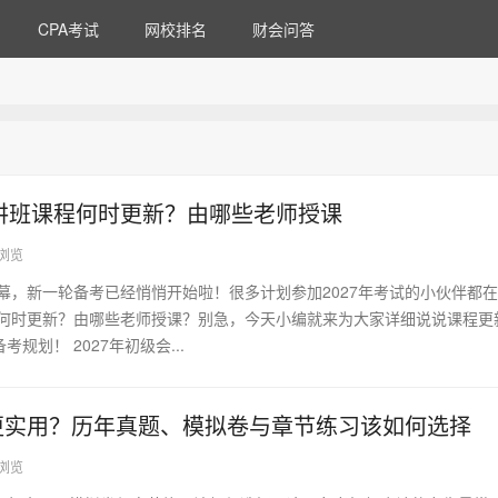
CPA考试
网校排名
财会问答
精讲班课程何时更新？由哪些老师授课
6浏览
落幕，新一轮备考已经悄悄开始啦！很多计划参加2027年考试的小伙伴都
程何时更新？由哪些老师授课？别急，今天小编就来为大家详细说说课程更
规划！ 2027年初级会...
更实用？历年真题、模拟卷与章节练习该如何选择
2浏览