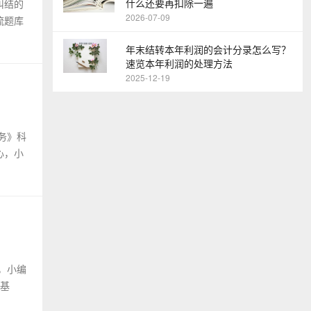
什么还要再扣除一遍
纠结的
2026-07-09
流题库
年末结转本年利润的会计分录怎么写？
速览本年利润的处理方法
2025-12-19
务》科
心，小
，小编
法基