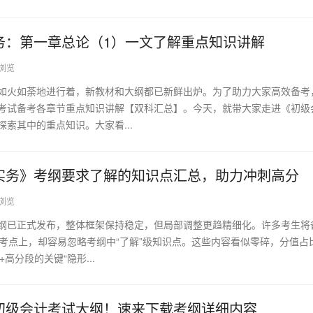
实务：第一章总论（1）一文了解重点知识讲解
9浏览
正如火如荼地进行着，新教材和大纲都已新鲜出炉。为了助力大家高效备考
计考试备考各章节重点知识讲解【双科汇总】。今天，就带大家走进《初级
探索其中的重点知识。大家看...
计实务》考纲要求了解的知识点汇总，助力冲刺高分
7浏览
大纲已正式发布，整体框架保持稳定，但局部调整更趋精细化。许多考生将
高频考点上，却容易忽略考纲中“了解”级知识点。这些内容看似零碎，分值占
+高分段的关键“隐形...
年初级会计考试大纲！速来下载考纲详细内容