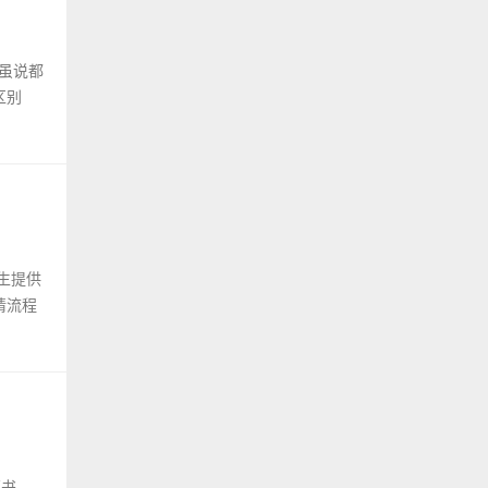
者虽说都
区别
生提供
请流程
证书，