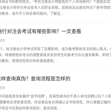
取得证书的群体而言，“考完注册会计师能抵扣个人所得税吗？个税抵扣怎
。注册会计师作为专业技术人员职业资格，其相关支出是否符合个税专项附
推进，成为不少持证者的疑问。了解这...
法施行对注会考试有哪些影响？一文查看
0浏览
施行，给注册会计师考试带来了显著影响，成为备考群体关注的核心焦点。
容，增值税相关考点的调整直接关系到考生的备考方向与通关概率。新规
重构，使得旧有知识体系面临更新。...
怎样查询真伪？查询流程是怎样的
9浏览
书可是极具含金量的“金字招牌”，其真伪查询对于用人单位招聘以及个人
R需要核实求职者资质，持证者自身也得确认证书有效性，所以掌握正确的
师证书究竟如何查询真伪，查询流程...