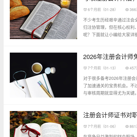
6个月前（01-28）
36
不少考生历经艰辛通过注会全
归注协管理，但在核心权利
呢？下面就让小编给大家详细
2026年注册会计
7个月前（01-13）
45
对于很多备考2026年注册
了加速通关的宝贵机会。不
与审核周期就显得尤为关键。那
注册会计师证书对
7个月前（01-06）
86
在竞争日益激烈的财会职场，