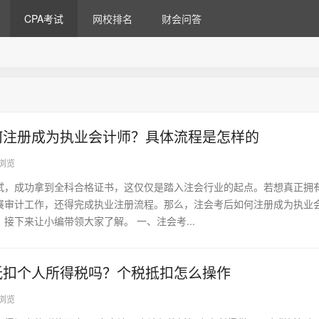
CPA考试
网校排名
财会问答
何注册成为执业会计师？具体流程是怎样的
1浏览
试，成功拿到全科合格证书，这仅仅是踏入注会行业的起点。若想真正拥
展审计工作，还得完成执业注册流程。那么，注会考后如何注册成为执业
接下来让小编带领大家了解。 一、注会考...
抵扣个人所得税吗？个税抵扣怎么操作
4浏览