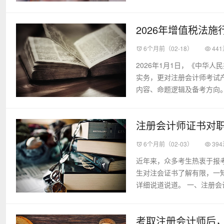
2026年增值税法
6个月前（02-18）
44
2026年1月1日，《中华
实务，更对注册会计师考试
内容、命题逻辑及备考方向。那
注册会计师证书对
6个月前（02-03）
39
近年来，众多考生热衷于报
生对注会证书了解有限，一
详细说道说道。 一、注册会计
考取注册会计师后