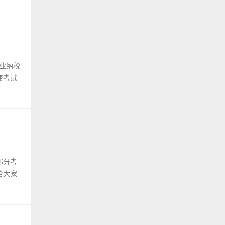
企业纳税
变考试
部分考
给大家