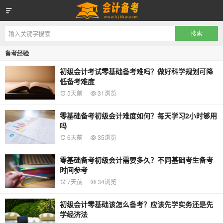
会计备考网
备考经验
初级会计考试零基础备考难吗？做好科学规划可降
低备考难度
5天前
31浏览
零基础备考初级会计难度如何？每天学习2小时够用
吗
6天前
35浏览
零基础备考初级会计需要多久？不同基础考生备考
时间参考
7天前
34浏览
初级会计零基础该怎么备考？应该先学实务还是先
学经济法