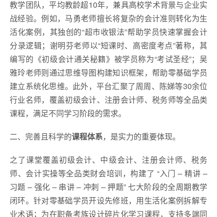
教学团队，平均教龄超10年，兼具高校学术背景与企业实
战经验。例如，马勇老师擅长将复杂的会计准则转化为生
活化案例，其独创的“超市收银法”帮助学员快速掌握会计
分录逻辑；谢明芬老师以“短课时、高密度考点”著称，其
编写的《初级会计通关秘籍》被学员称为“考试圣经”；吴
雅玲老师则通过思维导图构建知识框架，帮助零基础学员
建立系统化思维。此外，平台汇聚了周周、陈娣等30余位
行业名师，覆盖初级会计、注册会计师、税务师等全品类
课程，满足不同学习阶段的需求。
二、完善且科学的
课程体系
，是实力的重要体现。
之了课堂覆盖初级会计、中级会计、注册会计师、税务
师、会计实操等全品类财会培训，构建了 “入门 – 精讲 –
习题 – 强化 – 串讲 – 冲刺 – 押题” 七大阶段的全周期教学
闭环。针对零基础学员开设先修班，用生活化案例拆解专
业术语；为在职备考族设计碎片化学习课程，支持多端同