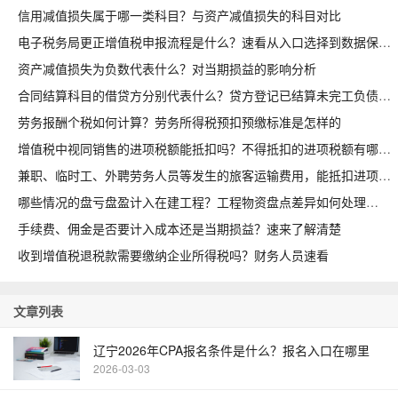
信用减值损失属于哪一类科目？与资产减值损失的科目对比
电子税务局更正增值税申报流程是什么？速看从入口选择到数据保存
资产减值损失为负数代表什么？对当期损益的影响分析
合同结算科目的借贷方分别代表什么？贷方登记已结算未完工负债
劳务报酬个税如何计算？劳务所得税预扣预缴标准是怎样的
增值税中视同销售的进项税额能抵扣吗？不得抵扣的进项税额有哪些
兼职、临时工、外聘劳务人员等发生的旅客运输费用，能抵扣进项吗
哪些情况的盘亏盘盈计入在建工程？工程物资盘点差异如何处理
手续费、佣金是否要计入成本还是当期损益？速来了解清楚
收到增值税退税款需要缴纳企业所得税吗？财务人员速看
文章列表
辽宁2026年CPA报名条件是什么？报名入口在哪里
2026-03-03