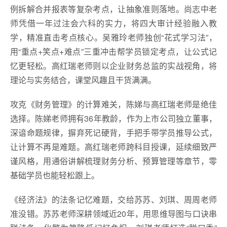
例拆解合并报表等复杂考点，让抽象准则落地。尚志中老
师凭借一年过注会六科的实力，将四大审计经验融入教
学，精准直击考点核心。吴雅玲老师独创“花式学习法”，
用“重点+笑点+难点”三重冲击帮学员锁定考点，让公式记
忆更轻松。高红瑞老师则以企业财务总监的实战视角，将
理论与实务结合，课堂风趣且干货满满。
攻克《财务管理》的计算难关，陈娣与高红瑞老师是绝佳
选择。陈娣老师拥有36年教龄，作为上市公司独立董事，
深谙命题规律，摒弃死记硬背，手把手带学员推导公式，
让计算不再是难题。高红瑞老师跨科目授课，延续细致严
谨风格，用通俗讲解梳理财务分析、预算管理等章节，零
基础学员也能轻松跟上。
《经济法》的法条记忆难题，交给苏苏、刘琪、周周老师
准没错。苏苏老师深耕领域近20年，用思维导图与口诀串