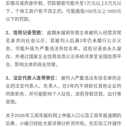
实情况或弄虚作假，罚款额度可能升至‌1万元以上5万元以
下‌，个体工商户拒不改正的，可能面临‌100元以上1000元
以下‌的罚款。
2、信用记录受损：‌
逾期未报将导致主体被列入‌经营异常
名录‌并向社会公示，若被列入后满3年仍未履行公示义
务，可能升级为‌严重违法失信名单‌。这些记录会永久留
存，并通过国家企业信用信息公示系统共享至全国信用平
台，影响主体的商业信誉。
3、法定代表人连带责任：‌
被列入严重违法失信名单的企
业的法定代表人、负责人，在‌3年内不得担任其他企业的
同类职务‌，并可能影响个人征信，进而导致贷款、出行等
受限。
关于2026年工商年报的网上申报入口以及工商年报逾期的
后果，小编已经给大家详细分析完毕啦。在实际工作操作