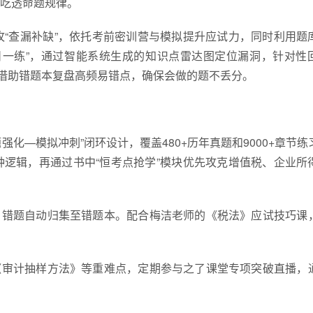
吃透命题规律。
攻“查漏补缺”，依托考前密训营与模拟提升应试力，同时利用题
日一练”，通过智能系统生成的知识点雷达图定位漏洞，针对性
，借助错题本复盘高频易错点，确保会做的题不丢分。
强化—模拟冲刺”闭环设计，覆盖480+历年真题和9000+章节练
逻辑，再通过书中“恒考点抢学”模块优先攻克增值税、企业所
，错题自动归集至错题本。配合梅洁老师的《税法》应试技巧课
《审计抽样方法》等重难点，定期参与之了课堂专项突破直播，