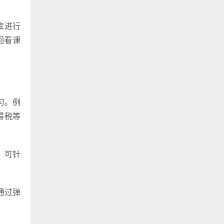
库进行
回看课
习。例
得税等
，可针
通过弹