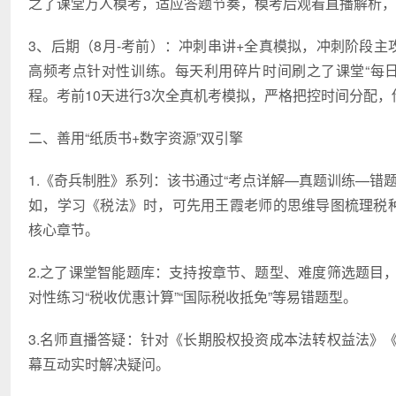
之了课堂万人模考，适应答题节奏，模考后观看直播解析，
3、后期（8月-考前）：冲刺串讲+全真模拟，冲刺阶段主
高频考点针对性训练。每天利用碎片时间刷之了课堂“每
程。考前10天进行3次全真机考模拟，严格把控时间分配
二、善用“纸质书+数字资源”双引擎
1.《奇兵制胜》系列：该书通过“考点详解—真题训练—错题
如，学习《税法》时，可先用王霞老师的思维导图梳理税种
核心章节。
2.之了课堂智能题库：支持按章节、题型、难度筛选题目
对性练习“税收优惠计算”“国际税收抵免”等易错题型。
3.名师直播答疑：针对《长期股权投资成本法转权益法》
幕互动实时解决疑问。