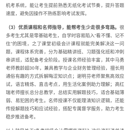
机考系统，能让考生提前熟悉无纸化考试节奏，提升答题
速度，避免因操作不熟练影响考试发挥。
（3）
优质课程和名师指导，能帮考生少走很多弯路。
很
多考生尤其是零基础考生，自学时容易陷入“看不懂、记不
住”的困境，之了课堂初级会计课程就能完美解决这一问
题，课程体系完善，分为基础精讲班、习题强化班和冲刺
串讲班，适配备考全阶段。授课名师经验丰富，其中马勇
老师教龄超30年，兼具教学与企业财务管理经验，擅长用
通俗有趣的方式拆解晦涩知识点；谢明芬老师聚焦高效应
试，语言精炼、直击考点，用生活化案例助力理解；高红
瑞老师擅长总分总教学，总结实用解题技巧，适合基础薄
弱、易犯困的考生。名师授课不仅能理清知识逻辑，还能
传授解题技巧和应试经验，搭配专属督学服务，助力考生
稳步推进备考。