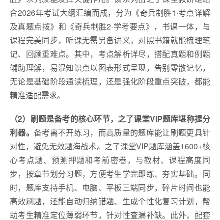
合2026年考试大纲汇编而成，分为《奇兵制胜1·考点详解
及真题点拨》和《奇兵制胜2·学考要点》，书课一体，与
课程完美同步，听课无需另备讲义，对照书籍就能梳理笔
记、回顾重难点。其中，考点解析详尽，搭配真题和例题
辅助理解，易混知识点以图表形式呈现，告别零散记忆，
无论是基础阶段通读梳理，还是强化阶段重点突破，都能
精准适配需求。
（2）
刷题是备考的核心环节，之了课堂VIP题库堪称提分
利器。
备考离不开练习，而高质量的题库能让刷题更具针
对性，避免无效题海战术。之了课堂VIP题库涵盖1600+核
心考点题、预测押题和考前密卷，与教材、课程高度同
步，按章节划分习题，方便考生学完即练、夯实基础。同
时，题库支持手机、电脑、平板三端同步，碎片时间也能
高效刷题，还能自动归纳错题、生成个性化复习计划，帮
助考生精准定位薄弱环节，针对性查漏补缺。此外，配套