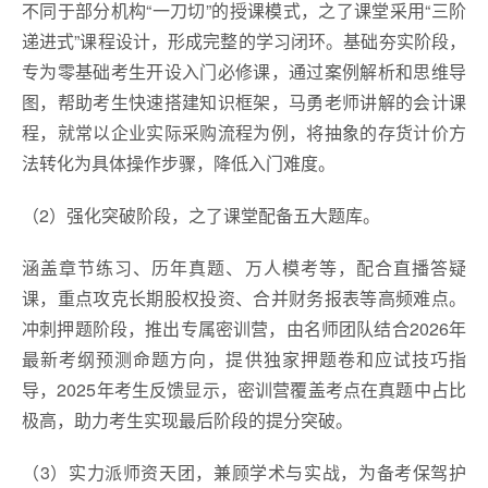
不同于部分机构“一刀切”的授课模式，之了课堂采用“三阶
递进式”课程设计，形成完整的学习闭环。基础夯实阶段，
专为零基础考生开设入门必修课，通过案例解析和思维导
图，帮助考生快速搭建知识框架，马勇老师讲解的会计课
程，就常以企业实际采购流程为例，将抽象的存货计价方
法转化为具体操作步骤，降低入门难度。
（2）强化突破阶段，之了课堂配备五大题库。
涵盖章节练习、历年真题、万人模考等，配合直播答疑
课，重点攻克长期股权投资、合并财务报表等高频难点。
冲刺押题阶段，推出专属密训营，由名师团队结合2026年
最新考纲预测命题方向，提供独家押题卷和应试技巧指
导，2025年考生反馈显示，密训营覆盖考点在真题中占比
极高，助力考生实现最后阶段的提分突破。
（3）实力派师资天团，兼顾学术与实战，为备考保驾护