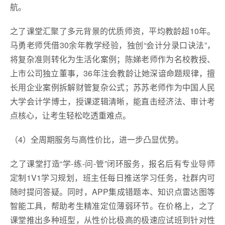
航。
之了课堂汇聚了多元背景的优质师资，平均教龄超10年。
马勇老师凭借30余年教学经验，独创“会计分录口诀法”，
将复杂准则转化为生活化案例；陈娣老师作为名校教授、
上市公司独立董事，36年注会教龄让她深谙命题规律，擅
长用企业案例拆解财管复杂公式；苏苏老师作为中国人民
大学会计学博士，授课逻辑清晰，能直击经济法、审计考
点核心，让考生轻松吃透重难点。
（4）全周期服务与高性价比，进一步凸显优势。
之了课堂打造“学-练-问-管”闭环服务，报名后有专业导师
定制1V1学习规划，班主任每日推送学习任务，社群内可
随时提问答疑。同时，APP集成错题本、知识点雷达图等
智能工具，帮助考生精准定位薄弱环节。在价格上，之了
课堂推出多种班型，从性价比极高的极速应试班到针对性