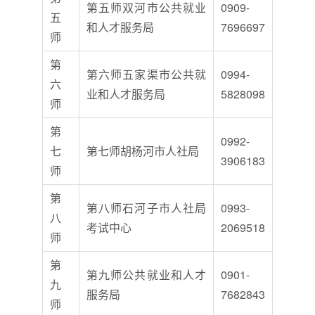
第五师双河市公共就业
0909-
五
和人才服务局
7696697
师
第
第六师五家渠市公共就
0994-
六
业和人才服务局
5828098
师
第
0992-
七
第七师胡杨河市人社局
3906183
师
第
第八师石河子市人社局
0993-
八
考试中心
2069518
师
第
第九师公共就业和人才
0901-
九
服务局
7682843
师