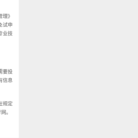
管理》
免试申
专业技
需要投
有信息
在规定
考网。