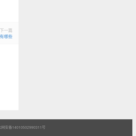
下一篇
口有哪些
网安备14010502990311号