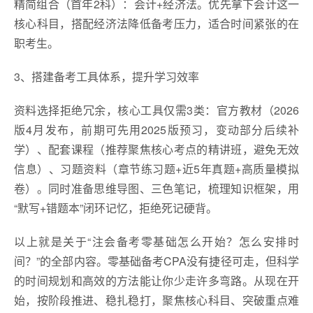
精简组合（首年2科）：会计+经济法。优先拿下会计这一
核心科目，搭配经济法降低备考压力，适合时间紧张的在
职考生。
3、搭建备考工具体系，提升学习效率
资料选择拒绝冗余，核心工具仅需3类：官方教材（2026
版4月发布，前期可先用2025版预习，变动部分后续补
学）、配套课程（推荐聚焦核心考点的精讲班，避免无效
信息）、习题资料（章节练习题+近5年真题+高质量模拟
卷）。同时准备思维导图、三色笔记，梳理知识框架，用
“默写+错题本”闭环记忆，拒绝死记硬背。
以上就是关于“注会备考零基础怎么开始？怎么安排时
间？”的全部内容。零基础备考CPA没有捷径可走，但科学
的时间规划和高效的方法能让你少走许多弯路。从现在开
始，按阶段推进、稳扎稳打，聚焦核心科目、突破重点难