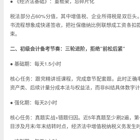
● 《经济法基础》：重框架，忌碎片化
税法部分占60%分值，其中增值税、企业所得税是双巨头
书流程想象成快递签收，把社保缴纳比例联想成工资条扣款。
束。
二、初级会计备考节奏：三轮进阶，拒绝”前松后紧”
● 基础期：每天1.5小时
核心任务：跟完精讲班课程，完成章节配套题。此时正确率
资产类、后续计量分成本法与权益法，而非纠结具体数字计
● 强化期：每天2小时
核心任务：真题实战+错题归因。近5年真题至少刷2遍，第
目涉及月末/年末结转时点，经济法中增值税纳税义务发生