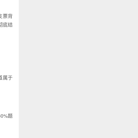
支票背
彻底结
道属于
0%题