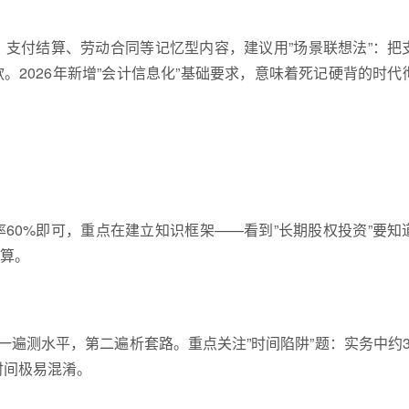
。支付结算、劳动合同等记忆型内容，建议用”场景联想法”：把
2026年新增”会计信息化”基础要求，意味着死记硬背的时代
60%即可，重点在建立知识框架——看到”长期股权投资”要知
算。
一遍测水平，第二遍析套路。重点关注”时间陷阱”题：实务中约3
时间极易混淆。