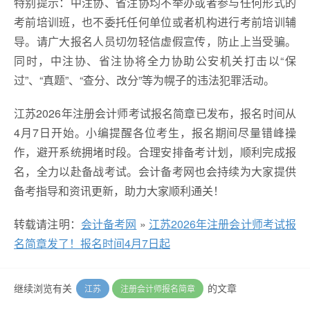
特别提示：中注协、省注协均不举办或者参与任何形式的
考前培训班，也不委托任何单位或者机构进行考前培训辅
导。请广大报名人员切勿轻信虚假宣传，防止上当受骗。
同时，中注协、省注协将全力协助公安机关打击以“保
过”、“真题”、“查分、改分”等为幌子的违法犯罪活动。
江苏2026年注册会计师考试报名简章已发布，报名时间从
4月7日开始。小编提醒各位考生，报名期间尽量错峰操
作，避开系统拥堵时段。合理安排备考计划，顺利完成报
名，全力以赴备战考试。会计备考网也会持续为大家提供
备考指导和资讯更新，助力大家顺利通关！
转载请注明：
会计备考网
»
江苏2026年注册会计师考试报
名简章发了！报名时间4月7日起
继续浏览有关
的文章
江苏
注册会计师报名简章