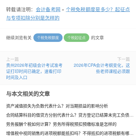
转载请注明：
会计备考网
»
个税免税额度是多少？起征点
与专项扣除分别是怎样的
继续浏览有关
的文章
个税免税额度
个税起征点
上一篇
下一篇
贵州2026年初级会计考试准考
2026年CPA会计考纲变化，这
证打印时间已确定，速看打印
些老师课程必须跟
时间及入口
与本文相关的文章
资产减值损失为负数代表什么？对当期损益的影响分析
合同结算科目的借贷方分别代表什么？贷方登记已结算未完工负债
劳务报酬个税如何计算？劳务所得税预扣预缴标准是怎样的
增值税中视同销售的进项税额能抵扣吗？不得抵扣的进项税额有哪些