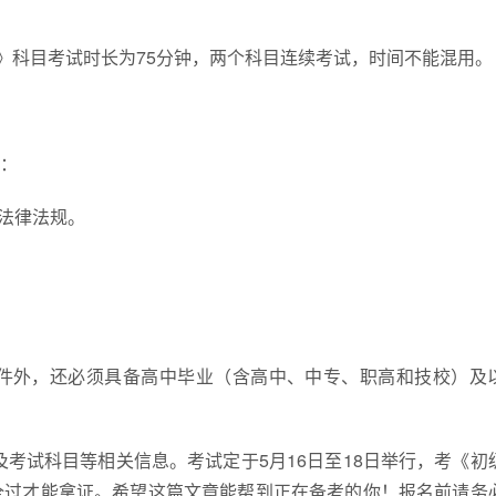
》科目考试时长为75分钟，两个科目连续考试，时间不能混用。
：
法律法规。
件外，还必须具备高中毕业（含高中、中专、职高和技校）及
及考试科目等相关信息。考试定于5月16日至18日举行，考《初
全过才能拿证。希望这篇文章能帮到正在备考的你！报名前请务