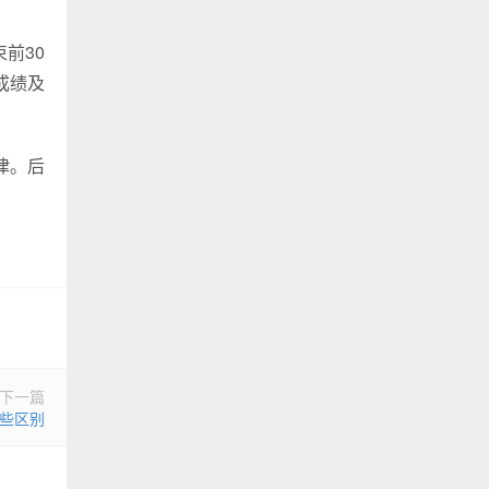
前30
成绩及
律。后
下一篇
些区别