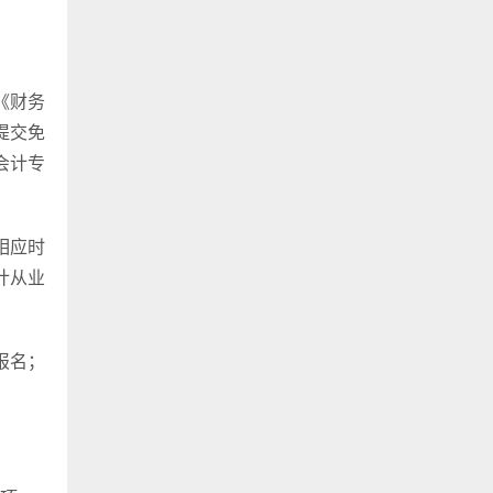
《财务
提交免
会计专
相应时
计从业
报名；