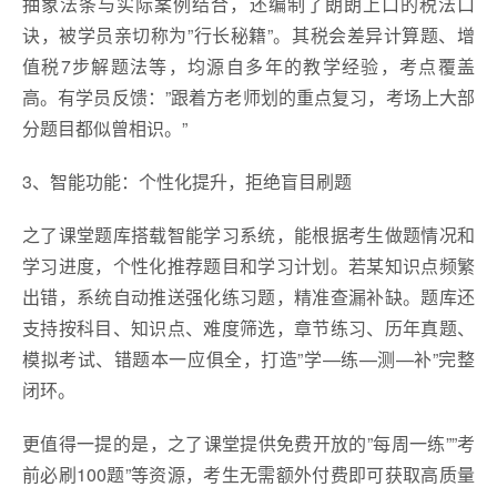
抽象法条与实际案例结合，还编制了朗朗上口的税法口
诀，被学员亲切称为”行长秘籍”。其税会差异计算题、增
值税7步解题法等，均源自多年的教学经验，考点覆盖
高。有学员反馈：”跟着方老师划的重点复习，考场上大部
分题目都似曾相识。”
3、智能功能：个性化提升，拒绝盲目刷题
之了课堂题库搭载智能学习系统，能根据考生做题情况和
学习进度，个性化推荐题目和学习计划。若某知识点频繁
出错，系统自动推送强化练习题，精准查漏补缺。题库还
支持按科目、知识点、难度筛选，章节练习、历年真题、
模拟考试、错题本一应俱全，打造”学—练—测—补”完整
闭环。
更值得一提的是，之了课堂提供免费开放的”每周一练””考
前必刷100题”等资源，考生无需额外付费即可获取高质量