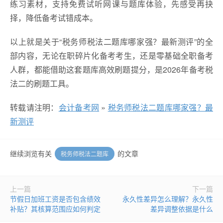
练习素材，支持免费试听网课与题库体验，先感受再抉
择，降低备考试错成本。
以上就是关于“税务师税法二题库哪家强？最新测评”的全
部内容，无论在职碎片化备考考生，还是零基础全职备考
人群，都能借助这套题库高效刷题提分，是2026年备考税
法二的刷题工具。
转载请注明：
会计备考网
»
税务师税法二题库哪家强？最
新测评
继续浏览有关
的文章
税务师税法二题库
上一篇
下一篇
节假日加班工资是否包含绩效
永久性差异怎么理解？永久性
补贴？其核算范围应如何判定
差异调整依据是什么