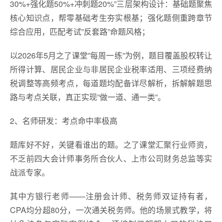
30%+强化题50%+冲刺题20%”三层架构设计：基础题聚焦
核心知识点，帮零基础考生夯实根基；强化题侧重跨章节
综合应用，匹配考试”反套路”命题风格；
以2026年5月之了课堂”每周一练”为例，题目覆盖股权转让
所得计算、居民企业与非居民企业税率适用、三项经费纳
税调整等高频考点，每道题均配备详尽解析，拆解解题思
路与考点关联，真正实现”做一道、通一类”。
2、名师研发：考点命中率极高
题库好不好，关键看谁出的题。之了课堂汇聚行业师资，
不乏前四大会计师事务所合伙人、上市公司财务总监等实
战派专家。
其中方银行老师——注册会计师、税务师双证持有者，
CPA均分超80分，一次通关税务师。他的场景式教学，将