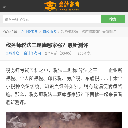
会计备考网
你的位置：
会计备考网
网校排名
税务师税法二题库哪家强？最新测评
>
>
税务师税法二题库哪家强？最新测评
网校排名
会计备考网
2个月前（06-05）
205浏览
税务师考试五科之中，税法二堪称”碎法之王”——企业所
得税、个人所得税、印花税、房产税、车船税……十余个
小税种交织缠绕，知识点细碎如沙，稍有疏漏便满盘皆
输。那么，税务师税法二题库哪家强？下面就一起来看看
最新测评。