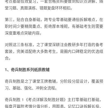
考点都是低效复习，一套合格资料要做到知识点讲解、随
堂习题、真题演练、错题复盘环环相扣。
第三，贴合自身基础，跨专业零基础要通俗拆解难点，在
职时间少要精简重点、拒绝厚本堆砌，有基础考生则需要
深度重难点突破内容。
对照这三条标准，之了课堂深耕注会教研多年打造的备考
套装，完美适配绝大多数考生，是圈内口碑稳定的优选组
合。
1、奇兵制胜系列纸质教辅
奇兵制胜是之了课堂王牌教辅，分阶段分层设计，覆盖预
习、基础、强化、冲刺全流程。
奇兵制胜 1《考点详解及制胜好题》主打零基础打基础，
每章开篇附考情分值分析，用图表、记忆口诀拆解长投、