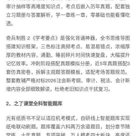
审计抽样等高难度知识点，考点后嵌入历年真题，配套独
立习题册与答案解析，学一章练一章，零基础也能看懂吃
透。
奇兵制胜 2《学考要点》是强化背诵神器，全书思维导图
搭建知识框架，三色标注高频考点、易混易错点，浓缩厚
厚的教材内容，通勤、睡前碎片时间快速复盘，大幅提升
记忆效率。冲刺阶段搭配真题模拟分册，近5年真题搭配3
套仿真密卷，拆解主观题答题模板，适配考场答题规范。
整套教辅严格对标2026注会新考纲，审计、税法、会计新
增内容全部细致解读，杜绝老旧知识点干扰复习。
2、之了课堂全科智能题库
光有纸质书不足以适应机考模式，自研线上智能题库实现
纸电联动刷题。题库覆盖六科两万余道题目，划分章节随
堂练、十年真题、专项突破、万人模考四大板块，高度还