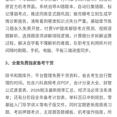
原官方机考界面。系统自带AI错题本，自动归集错题、标
记薄弱考点，推送同类变式题巩固；做完模考立刻生成学
情诊断报告，清晰看到哪类知识点失分严重。基础章节练
习题永久免费开放，付费VIP题库解锁考点预测、视频逐
题解析，选择题逐项讲解排除逻辑，计算题分步拆解运算
过程，解决自学看不懂解析的难题，在职考生利用碎片时
间随时刷题，手机、电脑、平板三端进度同步。
3、全套免费独家备考干货
除书和题库外，平台整理免费干货资料，省去考生自行整
理的时间。包含六科高频考点PDF、会计分录大全、财管
公式速查表、2026税法最新税率汇总、经济法必背法条清
单；还有分阶段全年备考计划表、单科百日冲刺规划、零
基础入门导学讲义等电子版文件。同时定期更新周周练习
题、考前押题考点、主观题答题模板、机考操作指南，所