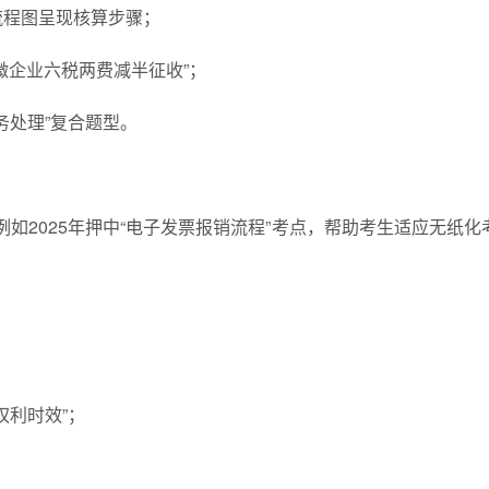
流程图呈现核算步骤；
微企业六税两费减半征收”；
务处理”复合题型。
例如2025年押中“电子发票报销流程”考点，帮助考生适应无纸化
权利时效”；