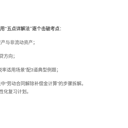
用“五点详解法”逐个击破考点
：
资产与非流动资产；
借贷方向；
税率适用场景”配3道典型例题；
法中“劳动合同解除补偿金计算”的步骤拆解。
个性化复习计划。