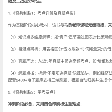
础及二战提分考生。
1.《奇兵制胜1：考点详解及真题点拨》
作为基础阶段核心教材，该书
与马勇老师课程无缝衔接，采
（1）知识点多维度解释：如“资产”章节通过图表对比流动
（2）易混点辨析：用表格区分“应收账款”与“预收账款”的
（3）真题严选：从近5年真题中筛选高频考点，如“增值税
（4）解题点拨：拆解“不定项选择题”隐藏陷阱，例如经济
配套2400+电子题库支持三端刷题，错题自动归类并生成
2.《奇兵制胜2：学考要点》
冲刺阶段必备，采用四色印刷标注重难点
：