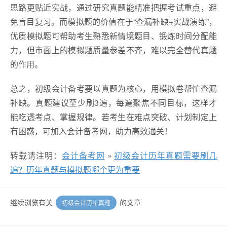
思路更贴近实战，通过研究真题能精准把握考试重点，避
免盲目复习。而模拟题的价值在于“查漏补缺+实战演练”，
优质模拟题可帮助考生熟悉新情境题目、锻炼时间分配能
力，但市面上的模拟题质量参差不齐，难以完全替代真题
的作用。
总之，初级会计备考要以真题为核心，用模拟卷帮忙查漏
补缺。真题建议至少刷3遍，每遍聚焦不同目标，这样才
能吃透考点、掌握规律。若考生在难点突破、计划制定上
有困惑，可加入会计备考网，助力高效通关！
转载请注明：
会计备考网
»
初级会计历年真题需要刷几
遍？历年真题与模拟题哪个更为重要
继续浏览有关
的文章
初级会计历年真题