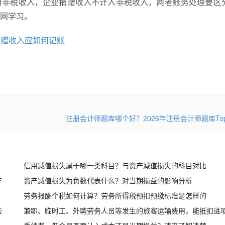
府非税收入，企业捐赠收入不计入非税收入，两者账务处理要区
网学习。
捐赠收入应如何记账
注册会计师题库哪个好？2026年注册会计师题库To
信用减值损失属于哪一类科目？与资产减值损失的科目对比
存
资产减值损失为负数代表什么？对当期损益的影响分析
劳务报酬个税如何计算？劳务所得税预扣预缴标准是怎样的
些
兼职、临时工、外聘劳务人员等发生的旅客运输费用，能抵扣进