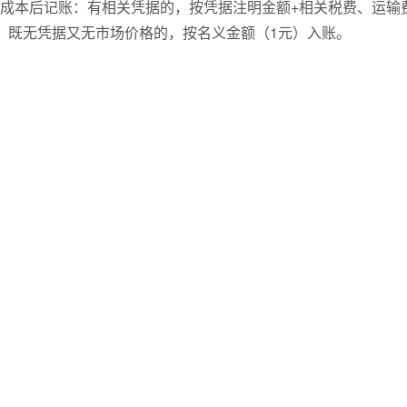
成本后记账：有相关凭据的，按凭据注明金额+相关税费、运输
；既无凭据又无市场价格的，按名义金额（1元）入账。