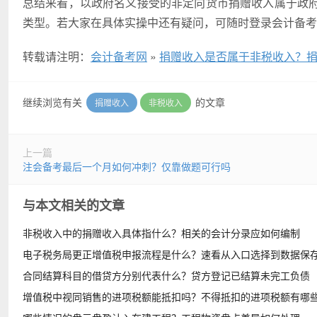
总结来看，以政府名义接受的非定向货币捐赠收入属于政
类型。若大家在具体实操中还有疑问，可随时登录会计备考
转载请注明：
会计备考网
»
捐赠收入是否属于非税收入？
继续浏览有关
的文章
捐赠收入
非税收入
上一篇
注会备考最后一个月如何冲刺？仅靠做题可行吗
与本文相关的文章
非税收入中的捐赠收入具体指什么？相关的会计分录应如何编制
电子税务局更正增值税申报流程是什么？速看从入口选择到数据保
合同结算科目的借贷方分别代表什么？贷方登记已结算未完工负债
增值税中视同销售的进项税额能抵扣吗？不得抵扣的进项税额有哪