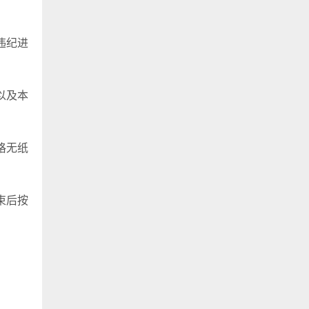
违纪进
以及本
格无纸
束后按