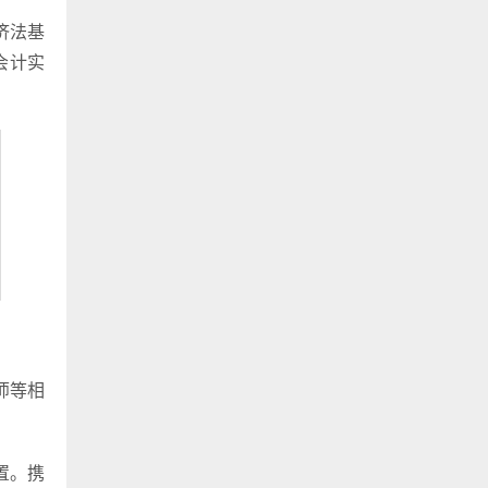
济法基
会计实
师等相
置。携