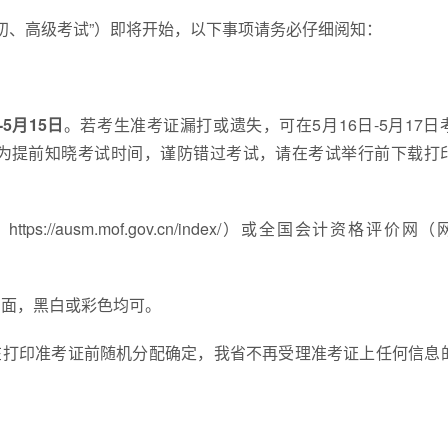
计初、高级考试”）即将开始，以下事项请务必仔细阅知：
-5月15日
。若考生准考证漏打或遗失，可在5月16日-5月17日
为提前知晓考试时间，谨防错过考试，请在考试举行前下载打
/ausm.mof.gov.cn/index/）或全国会计资格评价网
反面，黑白或彩色均可。
在打印准考证前随机分配确定，我省不再受理准考证上任何信息