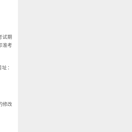
考试期
印准考
（网址：
的修改