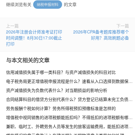
继续浏览有关
的文章
纳税申报材料
上一篇
下一篇
2026年注册会计师准考证打印
2026年CPA备考题库推荐哪个
时间调整！8月30日17:00截止
好用？高效刷题必备
打印
与本文相关的文章
信用减值损失属于哪一类科目？与资产减值损失的科目对比
电子税务局更正增值税申报流程是什么？速看从入口选择到数据保存
资产减值损失为负数代表什么？对当期损益的影响分析
合同结算科目的借贷方分别代表什么？贷方登记已结算未完工负债
劳务报酬个税如何计算？劳务所得税预扣预缴标准是怎样的
增值税中视同销售的进项税额能抵扣吗？不得抵扣的进项税额有哪些
兼职、临时工、外聘劳务人员等发生的旅客运输费用，能抵扣进项吗