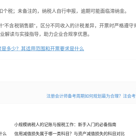
代扣个税；未备注的，纳税人自行申报，逾期可能面临滞纳金。
计“不含税销售额”，区分不同收入的计税差异，开票时严格遵守
专业解读与实操指导，助力企业合规享优惠。
额度是多少？其适用范围和开票要求是什么
注册会计师备考周期如何规划最为合理？注会考
小规模纳税人的记账与报税工作：新手入门的必备指南
什么
信用减值损失属于哪一类科目？与资产减值损失的科目对比