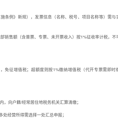
实施条例》新规），发票信息（名称、税号、项目名称等）需与
对全部销售额（含普票、专票、未开票收入）按1%征收率计税，不
万元，免征增值税；超额度则按1%缴纳增值税（代开专票需即时
0日内，向户籍/经常居住地税务机关汇算清缴；
，多处经营所得需选择一处汇总申报；