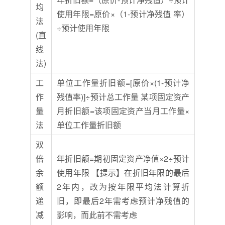
均
使用年限=原价×（1-预计净残值 率）
法
÷预计使用年限
(直
线
法)
工
单位工作量折旧额=[原价×(1-预计净
作
残值率)]÷预计总工作量 某项固定资产
量
月折旧额=该项固定资产当月工作量×
法
单位工作量折旧额
双
倍
年折旧额=期初固定资产净值×2÷预计
余
使用年限 【提示】在折旧年限的最后
额
2年内，改为按年限平均法计算折
递
旧，即最后2年需考虑预计净残值的
减
影响，而此前不需考虑