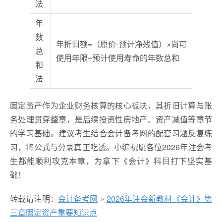
法
年
数
年折旧额=（原价-预计净残值）×尚可
总
使用年限÷预计使用寿命的年数总和
和
法
固定资产作为企业财务核算的核心板块，其折旧计算与账
务处理贯穿整章，是后续投资性房地产、资产减值等章节
的学习基础。建议考生结合会计备考网的配套习题反复练
习，将公式与分录真正吃透。小编祝愿各位2026年注会考
生都能顺利攻克本章，为拿下《会计》科目打下坚实基
础！
转载请注明：
会计备考网
»
2026年注会新教材《会计》第
三章固定资产重要知识点